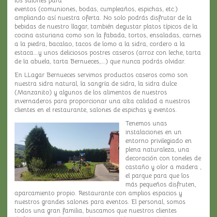
los salones para
Estas
eventos (comuniones, bodas, cumpleaños, espichas, etc.)
cookies no
ampliando así nuestra oferta. No solo podrás disfrutar de la
son
bebidas de nuestro llagar, también degustar platos típicos de la
opcionales.
cocina asturiana como son la fabada, tortos, ensaladas, carnes
Son
a la piedra, bacalao, tacos de lomo a la sidra, cordero a la
necesarias
estaca….y unos deliciosos postres caseros (arroz con leche, tarta
para que
de la abuela, tarta Bernueces,….) que nunca podrás olvidar.
funcione la
web.
En LLagar Bernueces servimos productos caseros como son
nuestra sidra natural, la sangría de sidra, la sidra dulce
(Manzanito) y algunos de los alimentos de nuestros
invernaderos para proporcionar una alta calidad a nuestros
Estadísticas
clientes en el restaurante, salones de espichas y eventos.
Para que
podamos
Tenemos unas
mejorar la
instalaciones en un
funcionalidad
entorno privilegiado en
y estructura
plena naturaleza, una
de la web, en
decoración con toneles de
base a cómo
castaño y olor a madera ,
se usa la web.
el parque para que los
más pequeños disfruten,
aparcamiento propio. Restaurante con amplios espacios y
nuestros grandes salones para eventos. El personal, somos
Experiencia
todos una gran familia, buscamos que nuestros clientes
Para que