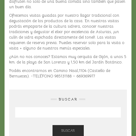
disfruten no solo de una buena comida sino también que pasen
nuestra web
un buen día.
funcione lo
mejor posible
Ofrecemos visitas guiadas por nuestro llagar tradicional con
durante tu
degustación de los productos de la casa. En nuestras visitas
visita. Si
podrás empaparte de la cultura sidrera, conocer nuestras
rechaza estas
tradiciones y degustar el elixir por excelencia de Asturias, ¡un
cookies,
culín de sidra espichada directamente del tonel!. Las visitas
algunas
requieren de reserva previa. Puedes reservar solo para la visita o
funcionalidades
visita + alguno de nuestros menús especiales.
desaparecerán
de la web.
¿Aún no nos conoces? Estamos muy cerquita de Gijón, a unos 5
km. de la playa de San Lorenzo y 1,50 km del Jardín Botánico.
Podéis encontrarnos en Camino Nisal,1104 (Castiello de
Marketing
Bernueces). -TELÉFONO 985131188 – 669369977
Al compartir tus
intereses y
comportamiento
mientras visitas
BUSCAR
nuestro sitio,
aumentas la
posibilidad de
ver contenido y
ofertas
personalizados.
BUSCAR